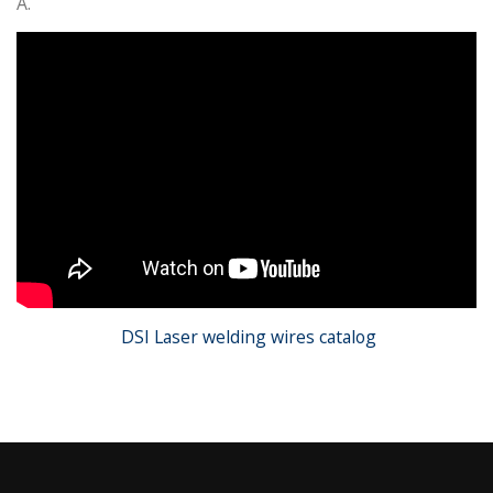
Á.
DSI Laser welding wires catalog