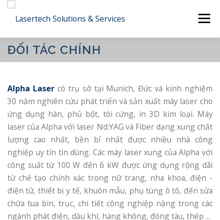
Skip
Menu
to
content
ĐỐI TÁC CHÍNH
CÔNG TY
SẢN PHẨM
DỊCH VỤ
Alpha Laser
có trụ sở tại Munich, Đức và kinh nghiệm
CÔNG NGHIỆP
CÔNG NGHỆ
DỰ ÁN
30 năm nghiên cứu phát triển và sản xuất máy laser cho
ứng dụng hàn, phủ bột, tôi cứng, in 3D kim loại. Máy
laser của Alpha với laser Nd:YAG và Fiber dạng xung chất
LIÊN HỆ
TIẾNG VIỆT
lượng cao nhất, bền bỉ nhất được nhiều nhà công
nghiệp uy tín tin dùng. Các máy laser xung của Alpha với
English
công suất từ 100 W đến 6 kW được ứng dụng rộng dãi
từ chế tạo chính xác trong nữ trang, nha khoa, điện -
日本語
điện tử, thiết bị y tế, khuôn mẫu, phụ tùng ô tô, đến sửa
Tiếng Việt
chữa tua bin, trục, chi tiết công nghiệp nặng trong các
ngành phát điện, dầu khí, hàng không, đóng tàu, thép ...