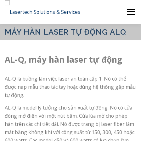
Skip
Menu
to
content
MÁY HÀN LASER TỰ ĐỘNG ALQ
CÔNG TY
SẢN PHẨM
DỊCH VỤ
AL-Q, máy hàn laser tự động
CÔNG NGHIỆP
CÔNG NGHỆ
DỰ ÁN
AL-Q là buồng làm việc laser an toàn cấp 1. Nó có thể
LIÊN HỆ
TIẾNG VIỆT
được nạp mẫu thao tác tay hoặc dùng hệ thống gắp mẫu
tự động.
English
AL-Q là model lý tưởng cho sản xuất tự động. Nó có cửa
đóng mở điện với một nút bấm. Cửa lùa mở cho phép
日本語
hàn trên các chi tiết dài. Nó được trang bị laser fiber làm
Tiếng Việt
mát bằng không khí với công suất từ 150, 300, 450 hoặc
600 watts. Các model 450 và 600 watts có lựa chọn làm