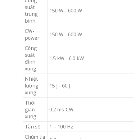
Công
suất
150 W - 600 W
trung
bình
CW-
150 W - 600 W
power
Công
suất
1.5 kW - 6.0 kW
đỉnh
xung
Nhiệt
lượng
15 J - 60 J
xung
Thời
gian
0.2 ms-CW
xung
Tần số
1 – 100 Hz
Chùm tia