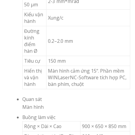
2-3 mm*mrad
50 µm
Kiểu vận
Xung/c
hành
Đường
kính
0.2–2.0 mm
điểm
hàn Ø
Tiêu cự
150 mm
Hiển thị
Màn hình cảm ứng 15“. Phần mềm
và vận
WINLaserNC-Software tích hợp PC,
hành
bàn phím, chuột
Quan sát
Màn hình
Buồng làm việc
Rộng × Dài × Cao
900 × 650 × 850 mm