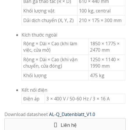
Bàn gá thao tác (R × D)
610 × 440 mm
Khối lượng vật
100 kg, central
Dải dịch chuyển (X, Y, Z)
210 × 175 × 300 mm
Kích thước ngoài
Rộng × Dài × Cao (khi làm
1850 × 1775 ×
việc, cửa mở)
2470 mm
Rộng × Dài × Cao (khi vận
1250 × 1140 ×
chuyển, cửa đóng)
1990 mm
Khối lượng
475 kg
Kết nối điện
Điện áp
3 × 400 V / 50-60 Hz / 3 × 16 A
Download datasheet
AL-Q_Datenblatt_V1.0
Liên hệ