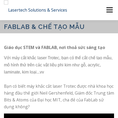
Skip
Menu
to
content
FABLAB & CHẾ TẠO MẪU
CÔNG TY
SẢN PHẨM
DỊCH VỤ
Giáo dục STEM và FABLAB, nơi thoả sức sáng tạo
CÔNG NGHIỆP
CÔNG NGHỆ
DỰ ÁN
Với máy cắt khắc laser Trotec, bạn có thể cắt chế tạo mẫu,
mô hình thử trên các vật liệu phi kim như gỗ, acrylic,
LIÊN HỆ
TIẾNG VIỆT
laminate, kim loại...vv
English
Bạn có biết máy khắc cắt laser Trotec được nhà khoa học
hàng đầu thế giới Neil Gershenfeld, Giám đốc Trung tâm
日本語
Bits & Atoms của Đại học MIT, cha đẻ của FabLab sử
dụng không?
Tiếng Việt