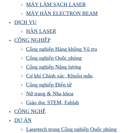
MÁY LÀM SẠCH LASER
MÁY HÀN ELECTRON BEAM
DỊCH VỤ
HÀN LASER
CÔNG NGHIỆP
Công nghiệp Hàng không Vũ trụ
Công nghiệp Quốc phòng
Công nghiệp Năng lượng
Cơ khí Chính xác, Khuôn mẫu
Công nghiệp Điện tử
Nữ trang & Nha khoa
Giáo dục STEM, Fablab
CÔNG NGHỆ
DỰ ÁN
Lasertech trong Công nghiệp Quốc phòng