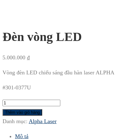
Đèn vòng LED
5.000.000
₫
Vòng đèn LED chiếu sáng đầu hàn laser ALPHA
#301-0377U
Đèn
vòng
Thêm vào giỏ hàng
LED
Danh mục:
Alpha Laser
số
Mô tả
lượng