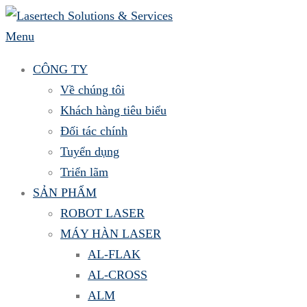
Skip
to
Menu
content
CÔNG TY
Về chúng tôi
Khách hàng tiêu biểu
Đối tác chính
Tuyển dụng
Triển lãm
SẢN PHẨM
ROBOT LASER
MÁY HÀN LASER
AL-FLAK
AL-CROSS
ALM