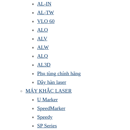
AL-IN
AL-TW
VLO 60
ALO
ALV
ALW
ALQ
AL3D
Phụ tùng chính hãng
Dây hàn laser
MÁY KHẮC LASER
U Marker
SpeedMarker
Speedy
SP Series