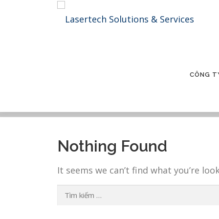
Skip
to
content
CÔNG T
MÁY KHẮC LASER
Nothing Found
It seems we can’t find what you’re loo
Tìm
kiếm