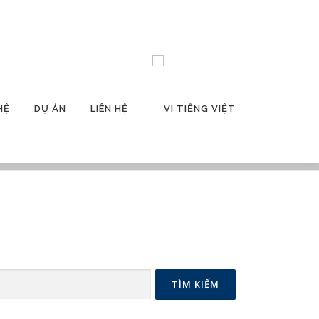
HỆ
DỰ ÁN
LIÊN HỆ
TIẾNG VIỆT
English
日本語
Tiếng Việt