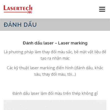
Skip
Menu
to
content
ĐÁNH DẤU
CÔNG TY
SẢN PHẨM
DỊCH VỤ
Đánh dấu laser – Laser marking
CÔNG NGHIỆP
CÔNG NGHỆ
DỰ ÁN
Là phương pháp làm thay đổi màu sắc, bề mặt vật liệu để
tạo ra nhãn mác
LIÊN HỆ
TIẾNG VIỆT
Các kỹ thuật laser marking điển hình (đánh dấu, khắc
sâu, thay đổi màu, tôi…)
English
日本語
Đánh dấu laser làm đổi màu trên thép không gỉ
Tiếng Việt