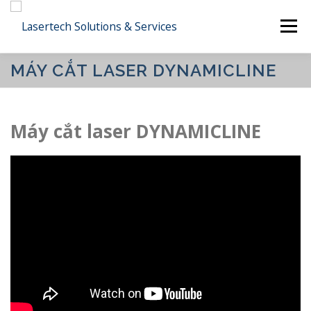
Skip
Menu
to
content
MÁY CẮT LASER DYNAMICLINE
CÔNG TY
SẢN PHẨM
DỊCH VỤ
Máy cắt laser DYNAMICLINE
CÔNG NGHIỆP
CÔNG NGHỆ
DỰ ÁN
LIÊN HỆ
TIẾNG VIỆT
English
日本語
Tiếng Việt