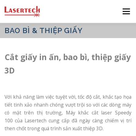
Skip
Menu
to
content
BAO BÌ & THIỆP GIẤY
CÔNG TY
SẢN PHẨM
DỊCH VỤ
Cắt giấy in ấn, bao bì, thiệp giấy
CÔNG NGHIỆP
CÔNG NGHỆ
DỰ ÁN
3D
LIÊN HỆ
TIẾNG VIỆT
Với khả năng làm việc tuyệt vời, tốc độ cắt, khắc tạo họa
English
tiết tinh xảo nhanh chóng vượt trội so với các dòng máy
日本語
có mặt trên thị trường, Máy khắc cắt laser Speedy
100
của Lasertech cung cấp đã ngày càng chiếm vị trí
Tiếng Việt
then chốt trong quá trình sản xuất thiệp 3D.